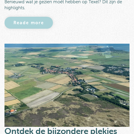
Benieuwd wat je gezien moét hebben op Texel? Dit zijn de
highlights.
Reade more
Ontdek de bijzondere plekjes